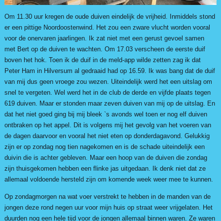
Om 11.30 uur kregen de oude duiven eindelijk de vrijheid. Inmiddels stond
er een pittige Noordoostenwind. Het zou een zware vlucht worden vooral
voor de onervaren jaarlingen. Ik zat niet met een gerust gevoel samen
met Bert op de duiven te wachten. Om 17.03 verscheen de eerste duif
boven het hok. Toen ik de duif in de meld-app wilde zetten zag ik dat
Peter Ham in Hilversum al gedraaid had op 16.59. Ik was bang dat de duif
van mij dus geen vroege zou wezen. Uiteindelijk werd het een uitslag om
snel te vergeten. Wel werd het in de club de derde en vijfde plaats tegen
619 duiven. Maar er stonden maar zeven duiven van mij op de uitslag. En
dat het niet goed ging bij mij bleek `s avonds wel toen er nog elf duiven
ontbraken op het appel. Dit is volgens mij het gevolg van het voeren van
de dagen daarvoor en vooral het niet eten op donderdagavond. Gelukkig
zijn er op zondag nog tien nagekomen en is de schade uiteindelijk een
duivin die is achter gebleven. Maar een hoop van de duiven die zondag
zijn thuisgekomen hebben een flinke jas uitgedaan. Ik denk niet dat ze
allemaal voldoende hersteld zijn om komende week weer mee te kunnen.
Op zondagmorgen na wat voer verstrekt te hebben in de manden van de
jongen deze rond negen uur voor mijn huis op straat weer vrijgelaten. Het
duurden nog een hele tijd voor de jongen allemaal binnen waren. Ze waren