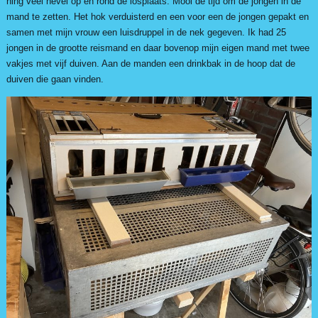
hing veel nevel op en rond de losplaats. Mooi de tijd om de jongen in de
mand te zetten. Het hok verduisterd en een voor een de jongen gepakt en
samen met mijn vrouw een luisdruppel in de nek gegeven. Ik had 25
jongen in de grootte reismand en daar bovenop mijn eigen mand met twee
vakjes met vijf duiven. Aan de manden een drinkbak in de hoop dat de
duiven die gaan vinden.