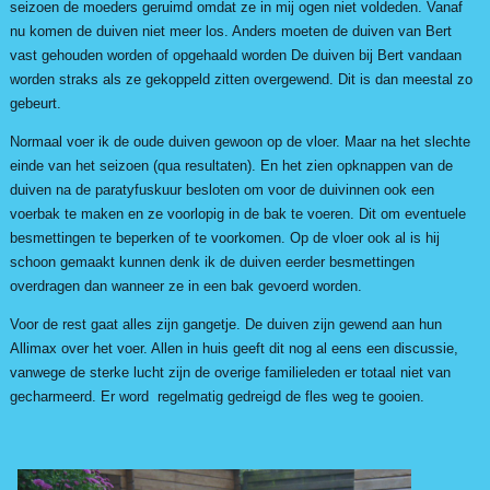
seizoen de moeders geruimd omdat ze in mij ogen niet voldeden. Vanaf
nu komen de duiven niet meer los. Anders moeten de duiven van Bert
vast gehouden worden of opgehaald worden De duiven bij Bert vandaan
worden straks als ze gekoppeld zitten overgewend. Dit is dan meestal zo
gebeurt.
Normaal voer ik de oude duiven gewoon op de vloer. Maar na het slechte
einde van het seizoen (qua resultaten). En het zien opknappen van de
duiven na de paratyfuskuur besloten om voor de duivinnen ook een
voerbak te maken en ze voorlopig in de bak te voeren. Dit om eventuele
besmettingen te beperken of te voorkomen. Op de vloer ook al is hij
schoon gemaakt kunnen denk ik de duiven eerder besmettingen
overdragen dan wanneer ze in een bak gevoerd worden.
Voor de rest gaat alles zijn gangetje. De duiven zijn gewend aan hun
Allimax over het voer. Allen in huis geeft dit nog al eens een discussie,
vanwege de sterke lucht zijn de overige familieleden er totaal niet van
gecharmeerd. Er word regelmatig gedreigd de fles weg te gooien.