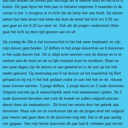
aan dan worden de duiven pas verzorgd als ik wakker word en het licht is
buiten. Dit gaat bijna het hele jaar zo behalve ongeveer 3 maanden in de
zomer is het `s morgens al zo licht dat de lamp niet aan hoeft. De duiven
weten hun hele leven niet beter dat door de week het licht om 5.55 uur
aan gaat en om 6.20 uur weer uit. Ook als de jongen verduisterd zitten
gaat het licht op deze tijd gewoon aan en uit
Op zondag de 18e is het tussenschot in het hok weer herplaatst en zijn
mijn duiven gescheiden. 12 doffers in het jonge duivenhok en 9 duivinnen
in het oude duiven hok. Dit is altijd even wennen voor de duiven en is te
merken aan de mest en de rui lijkt meestal even te minderen. Maar na
een paar dagen zijn de duiven er aan gewend en is de rust op het hok
weder gekeerd. Op woensdag een 6 tal duiven uit het kweekhok bij Bert
gehaald en bij mij in het hok gedaan zodat ze aan het hok en de nieuwe
baas kunnen wennen. 3 jonge doffers, 1 jonge duivin en 2 oude duivinnen.
Volgend seizoen ga ik waarschijnlijk weer met weduwnaars spelen. De 2
oude duivinnen bevielen niet voor de kweek en zullen volgend seizoen
dienst doen als weduwduivin. Dit komt ten eerste door het gebrek aan
duivinnen. Maar ook om te voorkomen dat als de jongen eruit het volgend
jaar ineens wel gaan doen ik de duivinnen nog heb. Dat is dit jaar aardig
mis gegaan. Van mijn beste duivinnen dit jaar had ik verleden jaar na het