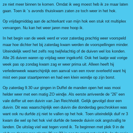
ze niet meer binnen te komen. Omdat ik weg moest heb ik ze maar laten
gaan. Toen ik `s avonds thuiskwam zaten ze toch weer in het hok.
Op vrijdagmiddag aan de achterkant van mijn hok een stuk rot multiplex
vervangen. Nu kan het weer jaren mee hoop ik.
In het begin van de week werd er voor zaterdag prachtig weer voorspeld
maar hoe dichter het bij zaterdag kwam werden de voorspellingen minder.
Uiteindelijk werd het zelfs nog twijfelachtig of de duiven wel los konden.
Alle 26 duiven waren op vrijdag weer ingekorfd. Ook het laatje wat vorige
week pas op zondag kwam zag er weer prima uit. Alleen heeft hij
verledenweek waarschijnlijk een aanval van een rover overleefd want hij
mist een paar staartpennen en had een klein wondje op zijn borst.
Op zaterdag 9.30 uur gingen in Duffel de manden open het was mooi
helder weer met een matig ZO windje. Als eerste arriveerde de “26” een
vale doffer uit een duivin van Jan Reichholdt. Gelijk gevolgd door een
duivin. Dit was waarschijnlijk een duivin die donderdag geschrokken was
want ook nu durfde zij niet te vallen op het hok. Toen uiteindelijk duif nr 3
kwam die wel op het hok viel durfde de tweede duivin ook angstvallig te
landen. De uitslag viel wat tegen vond ik. Te beginnen met plek 9 in de