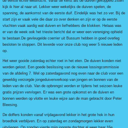
de eerste echte wedvlucht. Vanaf de kerst als de duiven gekoppeld zitten
kijk ik hier al naar uit. Lekker weer wekelijks de duiven spelen, de
spanning, de aankomst van de eerste duif. Eindelijk was het zo ver. Bij de
start zijn er vaak vele die daar zo over denken en zijn er op de eerste
vluchten vaak aardig wat duiven en liefhebbers die klokken. Helaas was
er van de week ook het trieste bericht dat er weer een vereniging ophield
te bestaan.De gevleugelde coerrier uit Bussum hebben in goed overleg
besloten te stoppen. Dit leverde voor onze club nog weer 5 nieuwe leden
op.
Het weer gooide zaterdag echter roet in het eten. De duiven konden niet
worden gelost. Een goede beslissing van de nieuwe lossingcommissie
van de afdeling 7. Wel op zaterdagavond nog even naar de club voor een
geweldig verzorgde jongeduivenverkoop van jongen en bonnen van de
leden van de club. Van de opbrengst worden er tijdens het seizoen leuke
gratis prijzen vervlogen. Er was een grote opkomst en de duiven en
bonnen werden op vlotte en leuke wijze aan de man gebracht door Peter
Bleesing.
De doffers konden vanaf vrijdagavond lekker in het grote hok in hun
broedhok verblijven. En op zaterdag en zondagmorgen lekker even
uitvliegen. Op zondag vierde mijn jongste dochter al weer haar 16e